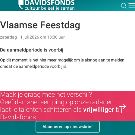
Zoe
Dir
Vlaamse Feestdag
zaterdag 11 juli 2026 om 18:00 uur
Zoek:
De aanmeldperiode is voorbij
Op dit moment is het niet meer mogelijk om je alsnog aan te melden
Zoeken
omdat de aanmeldperiode voorbij is.
Maak je graag mee het verschil?
Geef dan snel een ping op onze radar en
laat je talenten schitteren als
vrijwilliger
bij
Davidsfonds.
Abonneren op nieuwsbrief