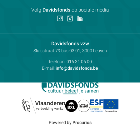
Volg
Davidsfonds
op sociale media
Volg
Volg
Volg
ons
ons
ons
op
op
op
Facebook
Instagram
LinkedIn
Contactpersoon:
Davidsfonds vzw
Adres:
Sluisstraat 79
bus 03.01, 3000
Leuven
Telefoon:
016 31 06 00
E-mail:
info@davidsfonds.be
Powered by
Procurios