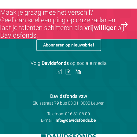
Maak je graag mee het verschil?
Geef dan snel een ping op onze radar en
laat je talenten schitteren als
vrijwilliger
bij
Davidsfonds.
Abonneren op nieuwsbrief
Volg
Davidsfonds
op sociale media
Volg
Volg
Volg
ons
ons
ons
op
op
op
Facebook
Instagram
LinkedIn
Contactpersoon:
Davidsfonds vzw
Adres:
Sluisstraat 79
bus 03.01, 3000
Leuven
Telefoon:
016 31 06 00
E-mail:
info@davidsfonds.be