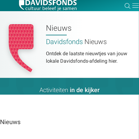
Zoe
Dir
Nieuws
Davidsfonds
Nieuws
Zoek:
Ontdek de laatste nieuwtjes van jouw
lokale Davidsfonds-afdeling hier.
Zoeken
Activiteiten
in de kijker
Nieuws