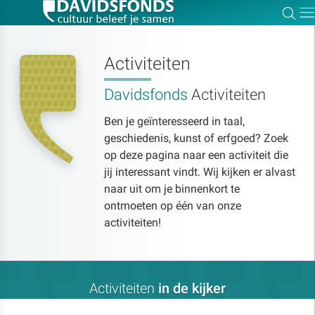
Zoe
Dir
Activiteiten
Davidsfonds
Activiteiten
Zoek:
Ben je geïnteresseerd in taal,
geschiedenis, kunst of erfgoed? Zoek
Zoeken
op deze pagina naar een activiteit die
jij interessant vindt. Wij kijken er alvast
naar uit om je binnenkort te
ontmoeten op één van onze
activiteiten!
Activiteiten
in de kijker