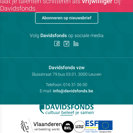
laat je talenten schitteren als
vrijwilliger
bij
Davidsfonds.
Abonneren op nieuwsbrief
Volg
Davidsfonds
op sociale media
Volg
Volg
Volg
ons
ons
ons
op
op
op
Facebook
Instagram
LinkedIn
Contactpersoon:
Davidsfonds vzw
Adres:
Sluisstraat 79
bus 03.01, 3000
Leuven
Telefoon:
016 31 06 00
E-mail:
info@davidsfonds.be