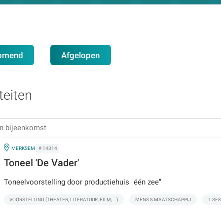
omend
Afgelopen
teiten
IN
MERKSEM
# 14314
Toneel 'De Vader'
Toneelvoorstelling door productiehuis "één zee"
VOORSTELLING (THEATER, LITERATUUR, FILM,...)
MENS & MAATSCHAPPIJ
1 SES