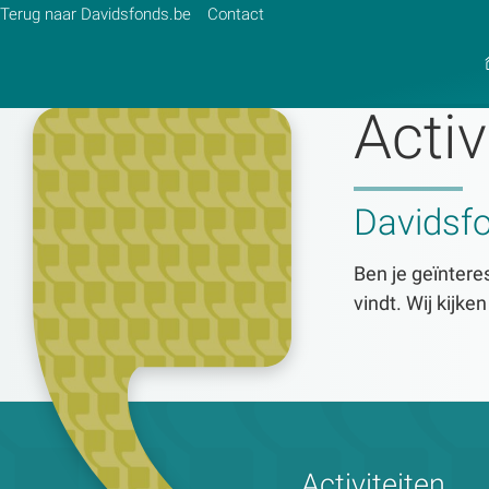
Terug naar Davidsfonds.be
Contact
Activ
Zoek:
Davidsf
Zoeken
Ben je geïnteres
vindt. Wij kijke
Activiteiten