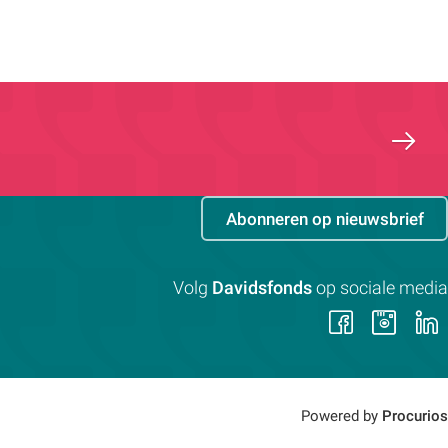
Abonneren op nieuwsbrief
Volg
Davidsfonds
op sociale media
Volg
Vol
ons
on
op
op
Faceb
Ins
Powered by
Procurios