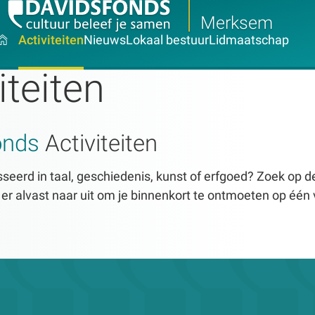
Merksem
Activiteiten
Nieuws
Lokaal bestuur
Lidmaatschap
iteiten
onds
Activiteiten
seerd in taal, geschiedenis, kunst of erfgoed? Zoek op dez
n er alvast naar uit om je binnenkort te ontmoeten op één 