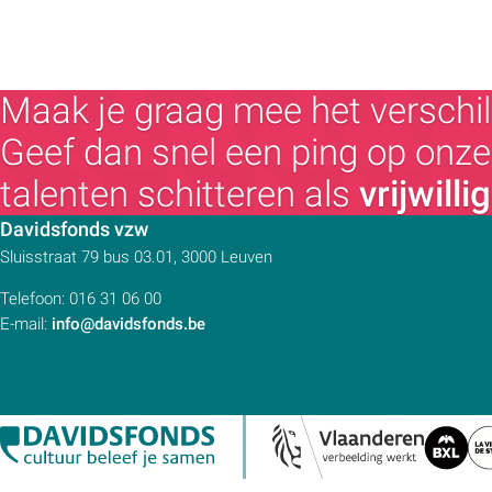
Familiedag
Fietstocht
Lezing
Maak je graag mee het verschil
Meerdaagse uitstap
Ontmoeting met receptie
Geef dan snel een ping op onze 
Voorstelling (theater, literatuur, film,...)
talenten schitteren als
vrijwilli
Wandeling
Wandeling met gids
Contactpersoon:
Davidsfonds vzw
Webinar
Adres:
Sluisstraat 79
bus 03.01, 3000
Leuven
Weekendcursus
Telefoon:
016 31 06 00
Workshop
E-mail:
info@davidsfonds.be
Zomercursus