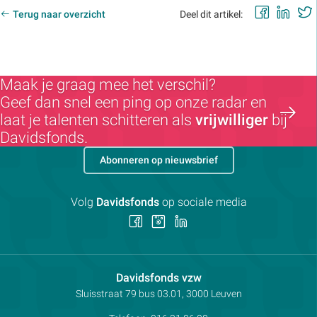
Faceb
Lin
Terug naar overzicht
Deel dit artikel:
Maak je graag mee het verschil?
Geef dan snel een ping op onze radar en
laat je talenten schitteren als
vrijwilliger
bij
Davidsfonds.
Abonneren op nieuwsbrief
Volg
Davidsfonds
op sociale media
Volg
Volg
Volg
ons
ons
ons
op
op
op
Facebook
Instagram
LinkedIn
Contactpersoon:
Davidsfonds vzw
Adres:
Sluisstraat 79
bus 03.01, 3000
Leuven