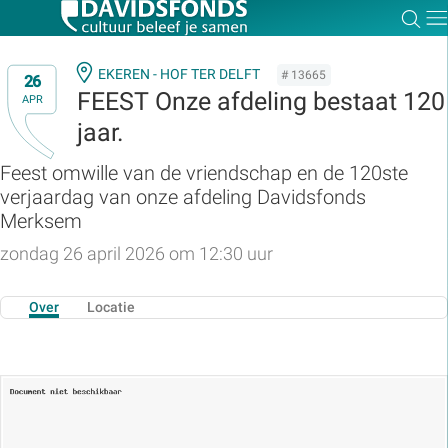
Zoe
Dir
EKEREN - HOF TER DELFT
# 13665
26
FEEST Onze afdeling bestaat 120
APR
jaar.
Zoek:
Feest omwille van de vriendschap en de 120ste
verjaardag van onze afdeling Davidsfonds
Zoeken
Merksem
zondag 26 april 2026 om 12:30 uur
Over
Locatie