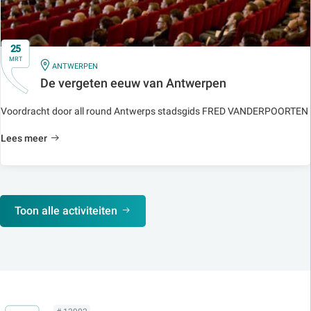
25
MRT
IN
ANTWERPEN
De vergeten eeuw van Antwerpen
Voordracht door all round Antwerps stadsgids FRED VANDERPOORTEN
Lees meer
Toon alle activiteiten