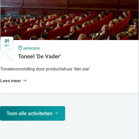
01
OKT
IN
MERKSEM
Toneel 'De Vader'
Toneelvoorstelling door productiehuis "één zee"
Lees meer
Toon alle activiteiten