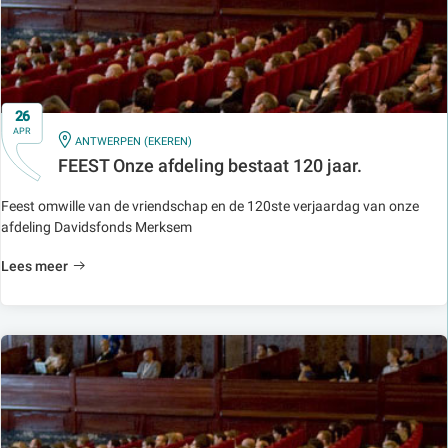
26
APR
IN
ANTWERPEN (EKEREN)
FEEST Onze afdeling bestaat 120 jaar.
Feest omwille van de vriendschap en de 120ste verjaardag van onze
afdeling Davidsfonds Merksem
Lees meer