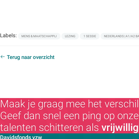
Labels:
MENS & MAATSCHAPPIJ
LEZING
1 SESSIE
NEDERLANDS | A1/A2 B
Terug naar overzicht
Maak je graag mee het verschil
Geef dan snel een ping op onze 
talenten schitteren als
vrijwilli
Contactpersoon:
Davidsfonds vzw