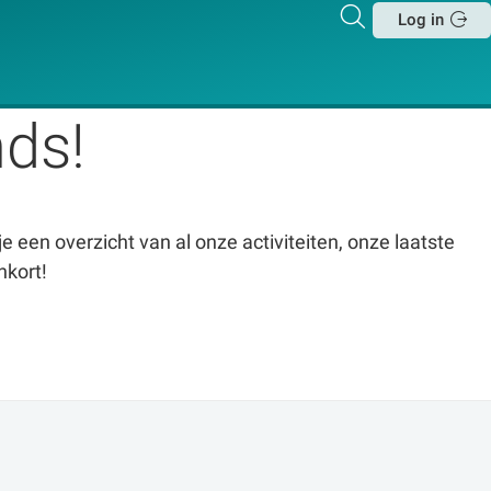
Zoeken
Log in
Sluit
ds!
e een overzicht van al onze activiteiten, onze laatste
nkort!