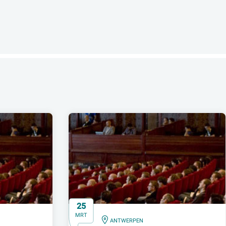
25
MRT
IN
ANTWERPEN