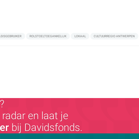
ASISGEBRUIKER
ROLSTOELTOEGANKELIJK
LOKAAL
CULTUURREGIO ANTWERPEN
?
radar en laat je
ger
bij Davidsfonds.