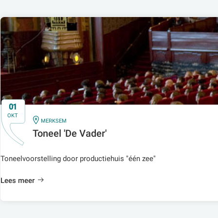
01
OKT
IN
MERKSEM
Toneel 'De Vader'
Toneelvoorstelling door productiehuis "één zee"
Lees meer