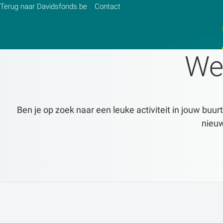
Terug naar Davidsfonds.be
Contact
We
Zoek:
Zoeken
Ben je op zoek naar een leuke activiteit in jouw buur
nieuw