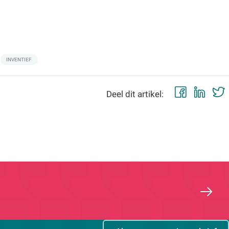
INVENTIEF
Faceb
Lin
Deel dit artikel: