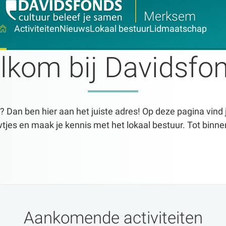
Merksem
Activiteiten
Nieuws
Lokaal bestuur
Lidmaatschap
lkom bij Davidsfon
t? Dan ben hier aan het juiste adres! Op deze pagina vind j
tjes en maak je kennis met het lokaal bestuur. Tot binne
Aankomende activiteiten