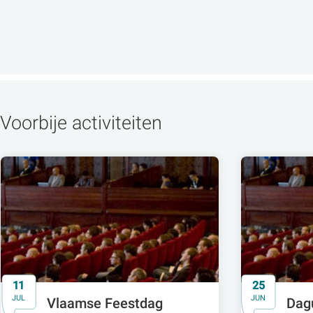
Voorbije activiteiten
11
25
JUL
JUN
Vlaamse Feestdag
Dag